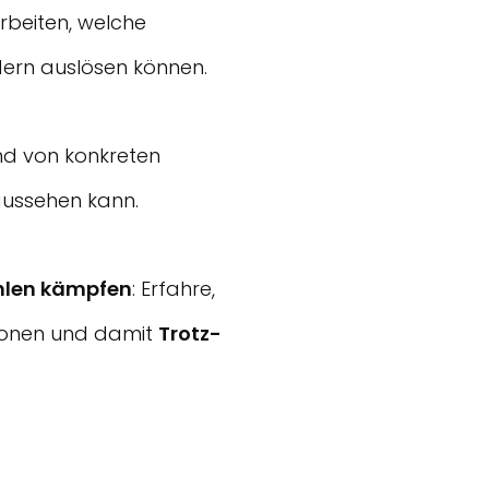
arbeiten, welche
dern auslösen können.
d von konkreten
aussehen kann.
hlen kämpfen
: Erfahre,
tionen und damit
Trotz-